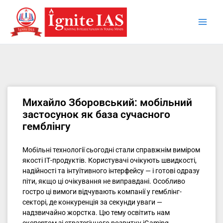
Skip
to
content
Михайло Зборовський: мобільний
застосунок як база сучасного
гемблінгу
Мобільні технології сьогодні стали справжнім виміром
якості ІТ-продуктів. Користувачі очікують швидкості,
надійності та інтуїтивного інтерфейсу — і готові одразу
піти, якщо ці очікування не виправдані. Особливо
гостро ці вимоги відчувають компанії у гемблінг-
секторі, де конкуренція за секунди уваги —
надзвичайно жорстка. Цю тему освітить нам