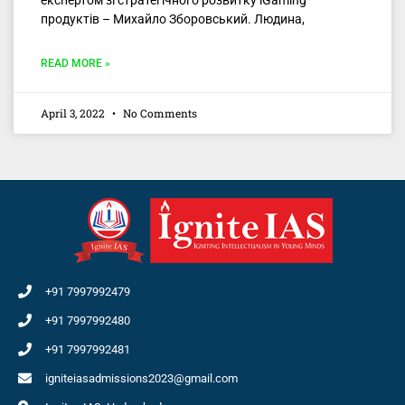
експертом зі стратегічного розвитку iGaming
продуктів – Михайло Зборовський. Людина,
READ MORE »
April 3, 2022
No Comments
+91 7997992479
+91 7997992480
+91 7997992481
igniteiasadmissions2023@gmail.com