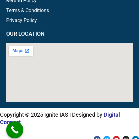
Refund Policy
Terms & Conditions
Privacy Policy
OUR LOCATION
Copyright © 2025 Ignite IAS | Designed by
Digital
Connect
F
T
Y
I
L